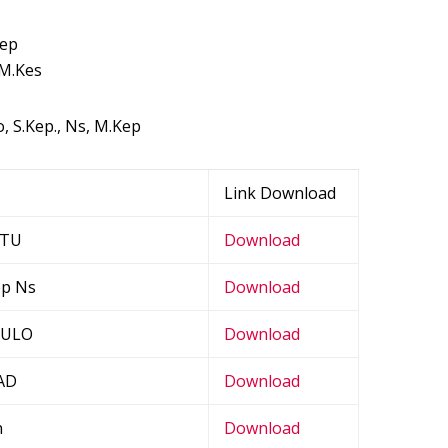
Kep
 M.Kes
 S.Kep., Ns, M.Kep
Link Download
NTU
Download
p Ns
Download
MULO
Download
AD
Download
n
Download