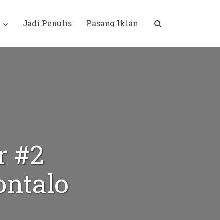
i
Jadi Penulis
Pasang Iklan
r #2
ontalo