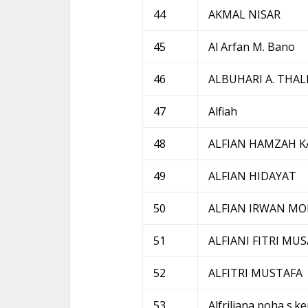
44
AKMAL NISAR
45
Al Arfan M. Bano
46
ALBUHARI A. THAL
47
Alfiah
48
ALFIAN HAMZAH K
49
ALFIAN HIDAYAT
50
ALFIAN IRWAN M
51
ALFIANI FITRI MUS
52
ALFITRI MUSTAFA
53
Alfriliana poha s.k