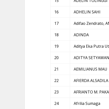
15
ADELIN TOLINGGI
16
ADHELIN SAHI
17
Adifao Zendrato, 
18
ADINDA
19
Aditya Eka Putra U
20
ADITYA SETYAWAN
21
AEMILIANUS MAU
22
AFIERDA ALSADILA
23
AFRIANTO M. PAK
24
Afrilia Sumaga