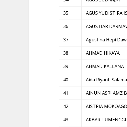
35
AGUS YUDISTIRA I
36
AGUSTIAR DARMA
37
Agustina Hepi Daw
38
AHMAD HIKAYA
39
AHMAD KALLANA
40
Aida Riyanti Salam
41
AINUN ASRI AMZ 
42
AISTRIA MOKOAG
43
AKBAR TUMENGG