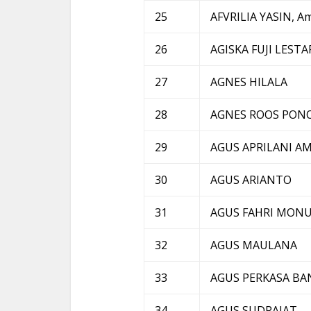
25
AFVRILIA YASIN, A
26
AGISKA FUJI LEST
27
AGNES HILALA
28
AGNES ROOS PO
29
AGUS APRILANI A
30
AGUS ARIANTO
31
AGUS FAHRI MON
32
AGUS MAULANA
33
AGUS PERKASA B
34
AGUS SUDRAJAT