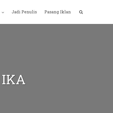
i
Jadi Penulis
Pasang Iklan
 IKA