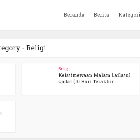
Beranda
Berita
Kategor
tegory - Religi
Religi
Keistimewaan Malam Lailatul
Qadar (10 Hari Terakhir...
a