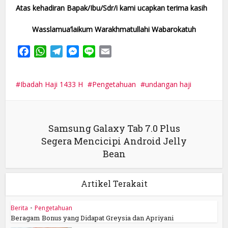
Atas kehadiran Bapak/Ibu/Sdr/i kami ucapkan terima kasih
Wasslamua’laikum Warakhmatullahi Wabarokatuh
Facebook
WhatsApp
Telegram
Messenger
Line
Email
Ibadah Haji 1433 H
Pengetahuan
undangan haji
Samsung Galaxy Tab 7.0 Plus
Segera Mencicipi Android Jelly
Bean
Artikel Terakait
Berita
•
Pengetahuan
Beragam Bonus yang Didapat Greysia dan Apriyani