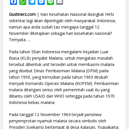
Facebook
WhatsApp
Telegram
Messenger
Line
Email
Gustinerz.com
| Hari Kesehatan Nasional disingkat HKN
sebentar lagi akan diperingati oleh masyarakat Indonesia,
namun apa anda sudah tau mengapa tanggal 12
November ditetapkan sebagai hari kesehatan nasional?
Ternyata…..
Pada tahun 50an Indonesia mengalami Kejadian Luar
Biasa (KLB) penyakit Malaria, untuk mengatasi masalah
tersebut dibentuk unit tersediri untuk membasmi malaria
yang disebut Dinas Pembasmian Malaria (DPM) pada
tahun 1959, yang kemudian pada tahun 1963 dirubah
menjadi Komando Operasi Malaria (KOPEM). Pembasmian
malaria ditangani serius oleh pemerintah saat itu yang
dibantu oleh USAID dan WHO sehingga pada tahun 1970
Indonesia bebas malaria.
Pada tanggal 12 November 1964 terjadi peristiwa
penyemprotan nyamuk malaria secara simbolis oleh
Presiden Soekarno bertempat di desa Kalasan, Yogyakarta.