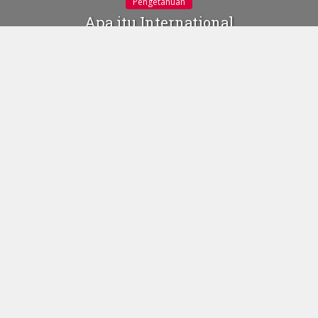
Pengetahuan
Apa itu International
Council of Nurses & Apa
Manfaatnya
24 Oktober 2016
icn logo (sumber:
icn.ch)
Gustinerz.com
| Perkembangan dunia keperawatan
moderen dimulai sejak jaman Florence Nightingale (1820-
1910). Nightingale dikenal dengan
The Lady With The
Lamp
karena perannya dalam merawat tentara dimalam
hari menggunakan lentera pada saat perang Krimea (1853-
1856), ini yang mendasari banyak logo organisasi-
organisasi keperawatan menggunakan lentera sebagai