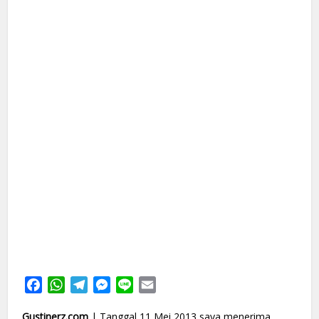
Facebook
WhatsApp
Telegram
Messenger
Line
Email
Gustinerz.com
| Tanggal 11 Mei 2013 saya menerima