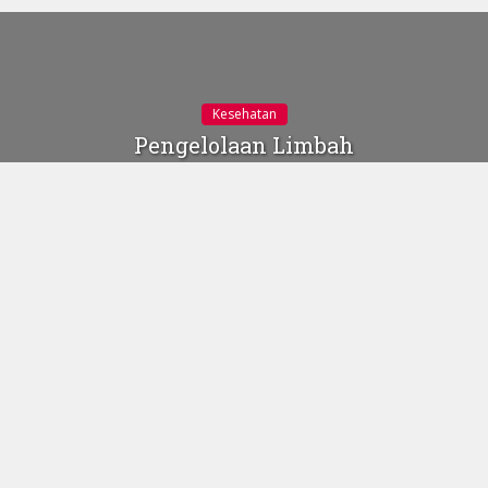
Kesehatan
Pengelolaan Limbah
Padat dan Cair Pasca
Bencana
2 Januari 2014
ilustrasi (Google
Image)
ilustrasi (Google Image)