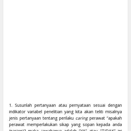
1. Susunlah pertanyaan atau pernyataan sesuai dengan
indikator variabel penelitian yang kita akan teliti misalnya
jenis pertanyaan tentang perilaku
caring
perawat “apakah
perawat memperlakukan sikap yang sopan kepada anda
(pasien)? maka jawabanya adalah “YA” atau “TIDAK” ini