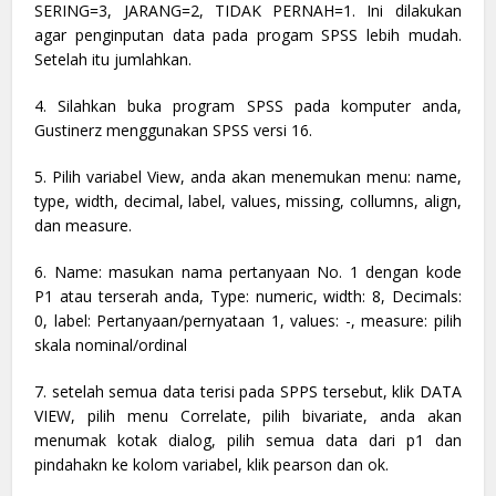
SERING=3, JARANG=2, TIDAK PERNAH=1. Ini dilakukan
agar penginputan data pada progam SPSS lebih mudah.
Setelah itu jumlahkan.
4. Silahkan buka program SPSS pada komputer anda,
Gustinerz menggunakan SPSS versi 16.
5. Pilih variabel View, anda akan menemukan menu: name,
type, width, decimal, label, values, missing, collumns, align,
dan measure.
6. Name: masukan nama pertanyaan No. 1 dengan kode
P1 atau terserah anda, Type: numeric, width: 8, Decimals:
0, label: Pertanyaan/pernyataan 1, values: -, measure: pilih
skala nominal/ordinal
7. setelah semua data terisi pada SPPS tersebut, klik DATA
VIEW, pilih menu Correlate, pilih bivariate, anda akan
menumak kotak dialog, pilih semua data dari p1 dan
pindahakn ke kolom variabel, klik pearson dan ok.