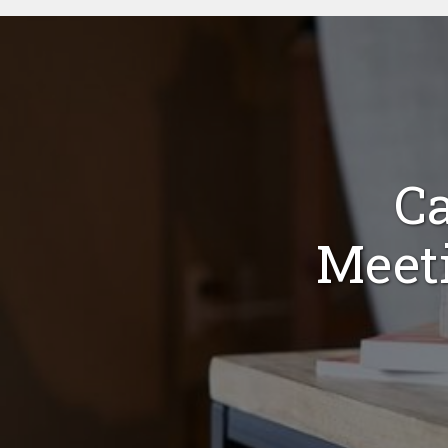
C
Meeti