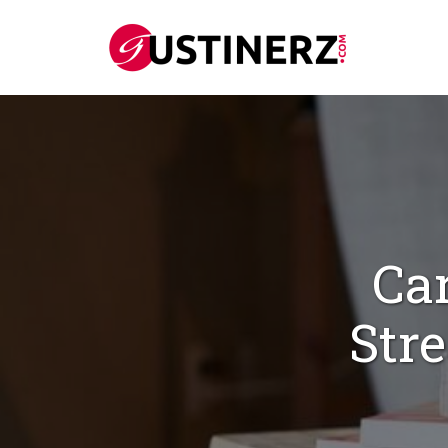
Car
Str