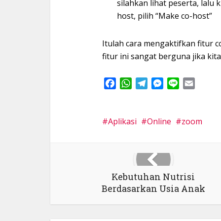
silahkan lihat peserta, lalu
host, pilih “Make co-host”
Itulah cara mengaktifkan fitur 
fitur ini sangat berguna jika k
Facebook
WhatsApp
Telegram
Messenger
Line
Email
Aplikasi
Online
zoom
Kebutuhan Nutrisi
Berdasarkan Usia Anak