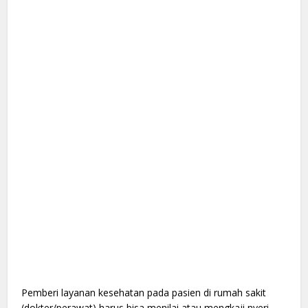
Pemberi layanan kesehatan pada pasien di rumah sakit
(dokter/perawat) harus bisa menilai atau mengkaji nyeri