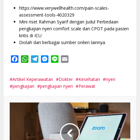
https://www.verywellhealth.com/pain-scales-
assessment-tools-4020329
Mini riset Rahman Syarif dengan Judul Perbedaan
pengkajian nyeri comfort scale dan CPOT pada pasien
kritis di ICU
Diolah dari berbagai sumber onlien lainnya.
Facebook
WhatsApp
Telegram
Messenger
Line
Email
Artikel Keperawatan
Dokter
Kesehatan
nyeri
pengkajian
pengkajian nyeri
Perawat