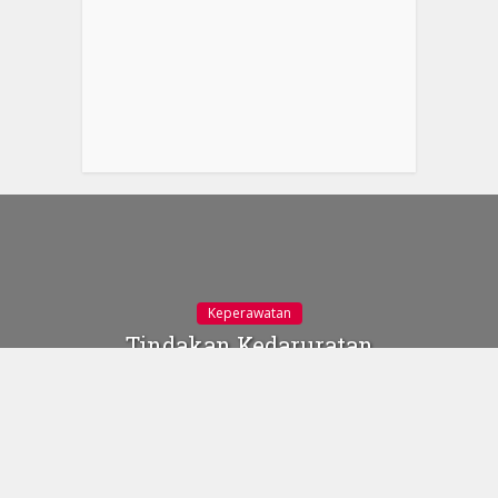
Keperawatan
Tindakan Kedaruratan
Keracunan Pencernaan
15 November 2020
ilustrasi klien dengan
keracunan | Google