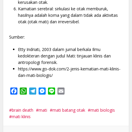
kerusakan otak.
Kamatian serebral: sirkulasi ke otak memburuk,
hasilnya adalah koma yang dalam tidak ada aktivitas
otak (otak mati) dan irreversibel.
Sumber:
Etty Indriati, 2003 dalam jurnal berkala Ilmu
kedokteran dengan judul Mati: tinjauan klinis dan
antropologi forensik.
https://www.go-dok.com/2-jenis-kematian-mati-klinis-
dan-mati-biologis/
Facebook
WhatsApp
Telegram
Messenger
Line
Email
brain death
mati
mati batang otak
mati biologis
mati klinis