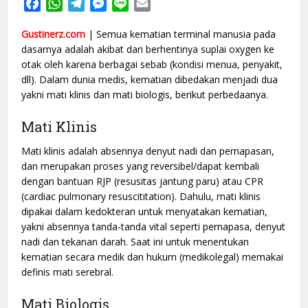
Facebook
WhatsApp
Telegram
Messenger
Line
Email
Gustinerz.com
| Semua kematian terminal manusia pada
dasarnya adalah akibat dari berhentinya suplai oxygen ke
otak oleh karena berbagai sebab (kondisi menua, penyakit,
dll). Dalam dunia medis, kematian dibedakan menjadi dua
yakni mati klinis dan mati biologis, berikut perbedaanya.
Mati Klinis
Mati klinis adalah absennya denyut nadi dan pernapasan,
dan merupakan proses yang reversibel/dapat kembali
dengan bantuan RJP (resusitas jantung paru) atau CPR
(cardiac pulmonary resuscititation). Dahulu, mati klinis
dipakai dalam kedokteran untuk menyatakan kematian,
yakni absennya tanda-tanda vital seperti pernapasa, denyut
nadi dan tekanan darah. Saat ini untuk menentukan
kematian secara medik dan hukum (medikolegal) memakai
definis mati serebral.
Mati Biologis