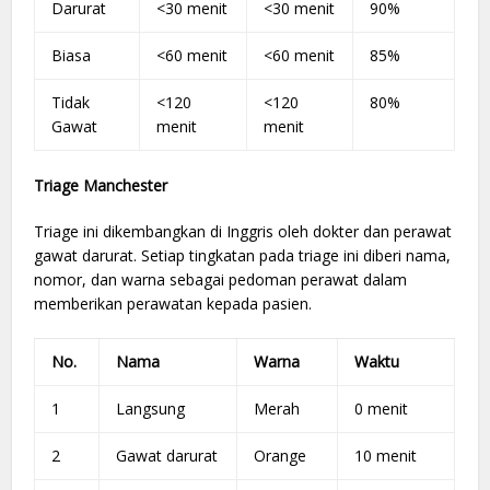
Darurat
<30 menit
<30 menit
90%
Biasa
<60 menit
<60 menit
85%
Tidak
<120
<120
80%
Gawat
menit
menit
Triage Manchester
Triage ini dikembangkan di Inggris oleh dokter dan perawat
gawat darurat. Setiap tingkatan pada triage ini diberi nama,
nomor, dan warna sebagai pedoman perawat dalam
memberikan perawatan kepada pasien.
No.
Nama
Warna
Waktu
1
Langsung
Merah
0 menit
2
Gawat darurat
Orange
10 menit