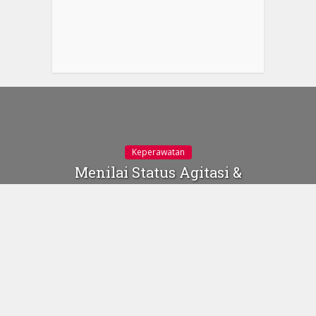
Keperawatan
Menilai Status Agitasi &
Sedasi dengan Metode
RASS
6 November 2019
gambar ilustrasi dari
americannursetoday