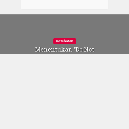
Kesehatan
Menentukan “Do Not
Resuscitate (DNR)” Pada
Pasien
14 November 2019
Gambar: Wall Street
Journal