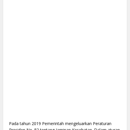
Pada tahun 2019 Pemerintah mengeluarkan Peraturan
Presiden No. 82 tentang Jaminan Kesehatan. Dalam aturan