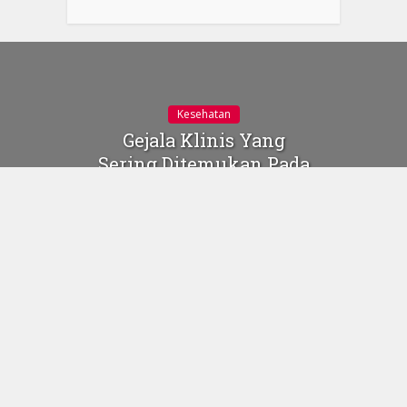
Kesehatan
Gejala Klinis Yang
Sering Ditemukan Pada
Pasien Gangguan Pola
Nafas
14 Juni 2017
Gambar:
drhelderpneumo.com