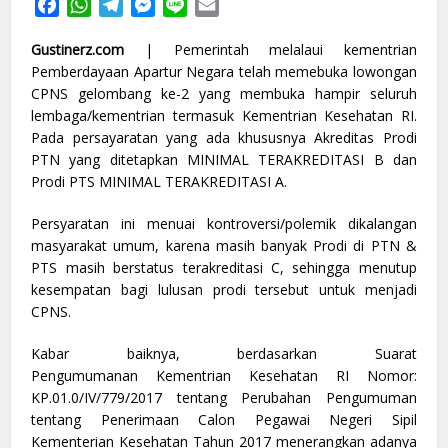
Facebook
WhatsApp
Telegram
Messenger
Line
Email
Gustinerz.com
| Pemerintah melalaui kementrian
Pemberdayaan Apartur Negara telah memebuka lowongan
CPNS gelombang ke-2 yang membuka hampir seluruh
lembaga/kementrian termasuk Kementrian Kesehatan RI.
Pada persayaratan yang ada khususnya Akreditas Prodi
PTN yang ditetapkan MINIMAL TERAKREDITASI B dan
Prodi PTS MINIMAL TERAKREDITASI A.
Persyaratan ini menuai kontroversi/polemik dikalangan
masyarakat umum, karena masih banyak Prodi di PTN &
PTS masih berstatus terakreditasi C, sehingga menutup
kesempatan bagi lulusan prodi tersebut untuk menjadi
CPNS.
Kabar baiknya, berdasarkan Suarat
Pengumumanan Kementrian Kesehatan RI Nomor:
KP.01.0/IV/779/2017 tentang Perubahan Pengumuman
tentang Penerimaan Calon Pegawai Negeri Sipil
Kementerian Kesehatan Tahun 2017 menerangkan adanya