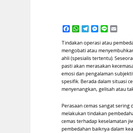
Facebook
WhatsApp
Telegram
Messenger
Line
Email
Tindakan operasi atau pembeda
mengobati atau menyembuhkan 
ahli (spesialis tertentu). Ses
pasti akan merasakan kecemasan
emosi dan pengalaman subjektif 
spesifik. Berada dalam situasi
menyenangkan, gelisah atau tak
Perasaan cemas sangat sering d
melakukan tindakan pembedah
cemas terhadap keselamatan jiw
pembedahan baiknya dalam keada