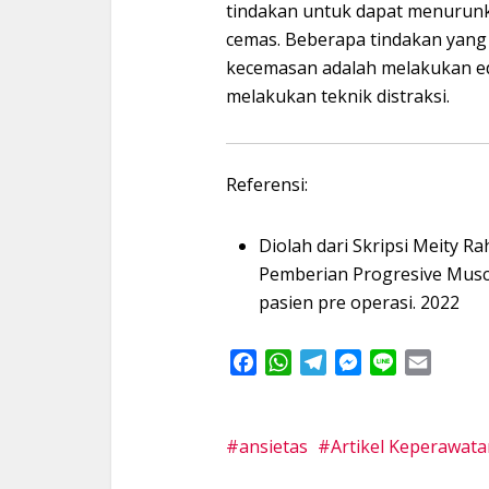
tindakan untuk dapat menurunk
cemas. Beberapa tindakan yang
kecemasan adalah melakukan ed
melakukan teknik distraksi.
Referensi:
Diolah dari Skripsi Meity 
Pemberian Progresive Muscl
pasien pre operasi. 2022
Facebook
WhatsApp
Telegram
Messenger
Line
Email
ansietas
Artikel Keperawata