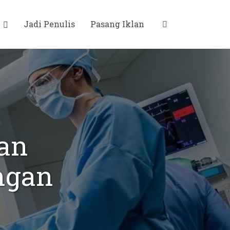
i
Jadi Penulis
Pasang Iklan
an
ngan