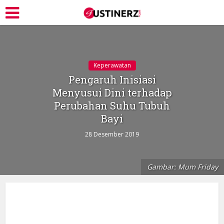
Keperawatan
Pengaruh Inisiasi
Menyusui Dini terhadap
Perubahan Suhu Tubuh
Bayi
28 Desember 2019
Gambar: Mum Friday