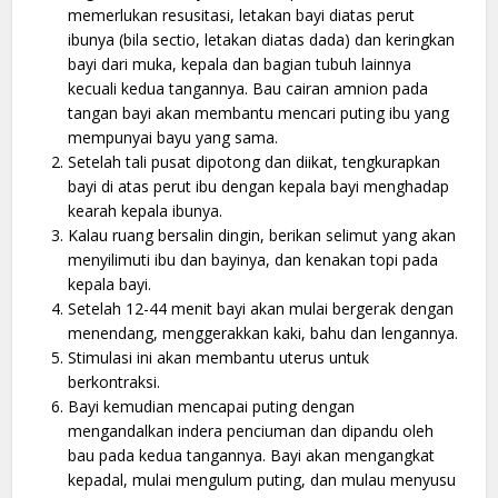
memerlukan resusitasi, letakan bayi diatas perut
ibunya (bila sectio, letakan diatas dada) dan keringkan
bayi dari muka, kepala dan bagian tubuh lainnya
kecuali kedua tangannya. Bau cairan amnion pada
tangan bayi akan membantu mencari puting ibu yang
mempunyai bayu yang sama.
Setelah tali pusat dipotong dan diikat, tengkurapkan
bayi di atas perut ibu dengan kepala bayi menghadap
kearah kepala ibunya.
Kalau ruang bersalin dingin, berikan selimut yang akan
menyilimuti ibu dan bayinya, dan kenakan topi pada
kepala bayi.
Setelah 12-44 menit bayi akan mulai bergerak dengan
menendang, menggerakkan kaki, bahu dan lengannya.
Stimulasi ini akan membantu uterus untuk
berkontraksi.
Bayi kemudian mencapai puting dengan
mengandalkan indera penciuman dan dipandu oleh
bau pada kedua tangannya. Bayi akan mengangkat
kepadal, mulai mengulum puting, dan mulau menyusu