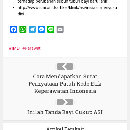
terhadap perubahan subuh tubuh bayi baru lahir.
http://www.idai.or.id/artikel/klinik/asi/inisiasi-menyusu-
dini
Facebook
WhatsApp
Telegram
Messenger
Line
Email
IMD
Perawat
Cara Mendapatkan Surat
Pernyataan Patuh Kode Etik
Keperawatan Indonesia
Inilah Tanda Bayi Cukup ASI
Artikel Terakait