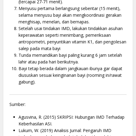
(tercapai 27-71 menit).
Menyusu pertama berlangsung sebentar (15 menit),
selama menyusu bayi akan mengkoordinasi gerakan
menghisap, menelan, dan bernapas.
Setelah usai tindakan IMD, lakukan tindakkan asuhan
keperawatan seperti menimbang, pemeriksaan
antropometri, penyuntikan vitamin K1, dan pengolesan
salep pada mata bayi
Tunda memandikan bayi paling kurang 6 jam setelah
lahir atau pada hari berikutnya.
Bayi tetap berada dalam jangkauan ibunya gar dapat
diususkan sesuai keinginanan bayi (rooming in/rawat
gabung).
Sumber:
Agusvina, R. (2015) SKRIPSI: Hubungan IMD Terhadap
Keberhasilan ASI.
Lukum, W. (2019) Analisis Jurnal: Pengaruh IMD