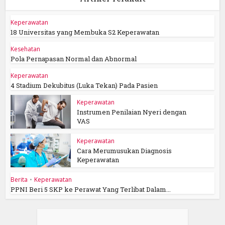
Keperawatan
18 Universitas yang Membuka S2 Keperawatan
Kesehatan
Pola Pernapasan Normal dan Abnormal
Keperawatan
4 Stadium Dekubitus (Luka Tekan) Pada Pasien
Keperawatan
Instrumen Penilaian Nyeri dengan
VAS
Keperawatan
Cara Merumusukan Diagnosis
Keperawatan
Berita
•
Keperawatan
PPNI Beri 5 SKP ke Perawat Yang Terlibat Dalam...