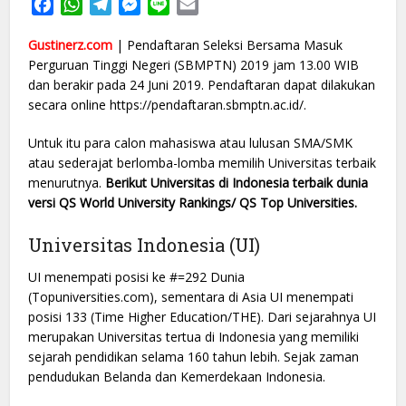
Facebook
WhatsApp
Telegram
Messenger
Line
Email
Gustinerz.com
| Pendaftaran Seleksi Bersama Masuk
Perguruan Tinggi Negeri (SBMPTN) 2019 jam 13.00 WIB
dan berakir pada 24 Juni 2019. Pendaftaran dapat dilakukan
secara online https://pendaftaran.sbmptn.ac.id/.
Untuk itu para calon mahasiswa atau lulusan SMA/SMK
atau sederajat berlomba-lomba memilih Universitas terbaik
menurutnya.
Berikut Universitas di Indonesia terbaik dunia
versi QS World University Rankings/ QS Top Universities.
Universitas Indonesia (UI)
UI menempati posisi ke #=292 Dunia
(Topuniversities.com), sementara di Asia UI menempati
posisi 133 (Time Higher Education/THE). Dari sejarahnya UI
merupakan Universitas tertua di Indonesia yang memiliki
sejarah pendidikan selama 160 tahun lebih. Sejak zaman
pendudukan Belanda dan Kemerdekaan Indonesia.