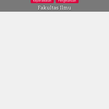
Keperawatan
Pengetahuan
Fakultas Ilmu
Keperawatan (FIK) UI
Punya Dekan Baru
22 November 2017
Gustinerz.com
| Agus Setiawan, S.Kp., M.N., D.N terpilih
untuk memimpin FIK UI pada periode 2017-2021 setelah
melalui proses asesmen pada Rabu (22/11/2017) di Ruang
Rapat A Gedung Rektorat UI Depok.
Berdasarkan informasi dari laman UI (ui.ac.id) Agus