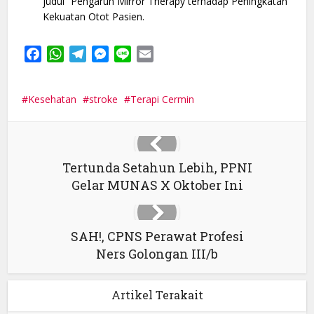
judul “Pengaruh Mirror Therapy terhadap Peningkatan
Kekuatan Otot Pasien.
Facebook
WhatsApp
Telegram
Messenger
Line
Email
Kesehatan
stroke
Terapi Cermin
Tertunda Setahun Lebih, PPNI
Gelar MUNAS X Oktober Ini
SAH!, CPNS Perawat Profesi
Ners Golongan III/b
Artikel Terakait