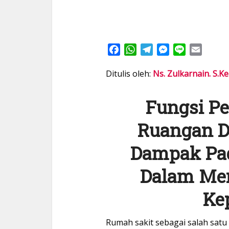
Facebook
WhatsApp
Telegram
Messenger
Line
Email
Ditulis oleh:
Ns. Zulkarnain. S.Ke
Fungsi P
Ruangan D
Dampak Pad
Dalam Me
Ke
Rumah sakit sebagai salah satu