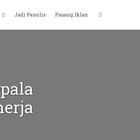
i
Jadi Penulis
Pasang Iklan
pala
erja