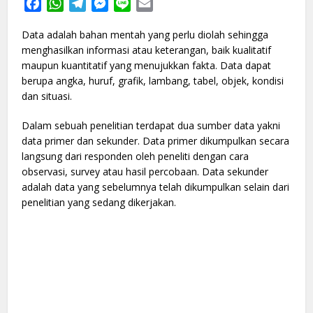
Facebook
WhatsApp
Telegram
Messenger
Line
Email
Data adalah bahan mentah yang perlu diolah sehingga
menghasilkan informasi atau keterangan, baik kualitatif
maupun kuantitatif yang menujukkan fakta. Data dapat
berupa angka, huruf, grafik, lambang, tabel, objek, kondisi
dan situasi.
Dalam sebuah penelitian terdapat dua sumber data yakni
data primer dan sekunder. Data primer dikumpulkan secara
langsung dari responden oleh peneliti dengan cara
observasi, survey atau hasil percobaan. Data sekunder
adalah data yang sebelumnya telah dikumpulkan selain dari
penelitian yang sedang dikerjakan.