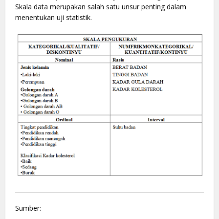
Skala data merupakan salah satu unsur penting dalam
menentukan uji statistik.
Sumber: