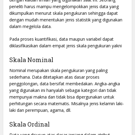
peneliti harus mampu mengelompokkan jenis data yang
dikumpulkan menurut skala pengukuran sehingga dapat
dengan mudah menentukan jenis statistik yang digunakan
dalam megelola data.
Pada proses kuantifikasi, data maupun variabel dapat
diklasifikasikan dalam empat jenis skala pengukuran yakni
Skala Nominal
Nominal merupakan skala pengukuran yang paling
sederhana. Data ditetapkan atas dasar proses
penggolongan, data bersifat membedakan. Angka-angka
yang digunakan ini hanyalah sebagai kategori dan tidak
mempunyai makna dan tidak bisa dipergunakan untuk
perhitungan secara matematis. Misalnya jenis kelamin laki-
laki dan perempuan, agama, dll.
Skala Ordinal
Data yang disusun atas dasar jenjang dalam atribut