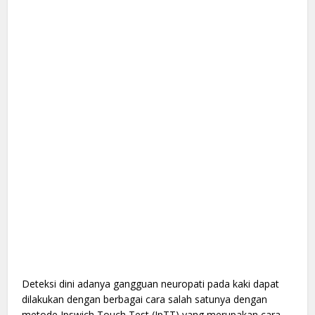
Deteksi dini adanya gangguan neuropati pada kaki dapat
dilakukan dengan berbagai cara salah satunya dengan
metode Ipswich Touch Test (IpTT) yang merupakan cara