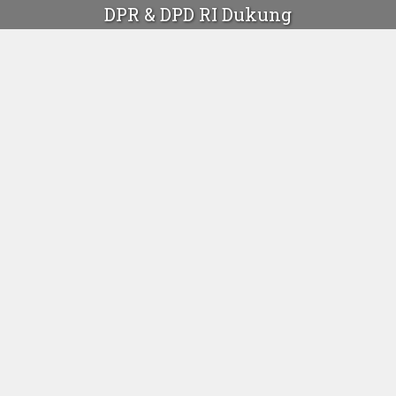
DPR & DPD RI Dukung
Perawat Honorer Jadi
CPNS Melalui RUU ASN
4 Juni 2017
Gambar: Google
Gustinerz.com
| Perawat adalah salah satu tenaga
kesehatan yang berperan penting dalam mewujudkan
kesehatan masyarakat baik di fasilitas kesehatan primer
(puskesmas) dan juga rumah sakit. Perawat bisa dibilang
menjadi pionir dalam melakukan kegiatan promosi
kesehatan dan kegiatan preventif (pencegahan) serta juga
berperan dalam pengobatan dan rehabilatatif di