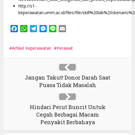
http://s1-
keperawatan.umm.ac.id/files/file/skill%20lab%20skenario%
Facebook
WhatsApp
Telegram
Messenger
Line
Email
Artikel Keperawatan
Perawat
Jangan Takut! Donor Darah Saat
Puasa Tidak Masalah
Hindari Perut Buncit Untuk
Cegah Berbagai Macam
Penyakit Berbahaya