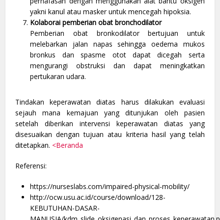
pernafasan dengan menggunakan alat bantu oksigen
yakni kanul atau masker untuk mencegah hipoksia.
Kolaborai pemberian obat bronchodilator
Pemberian obat bronkodilator bertujuan untuk
melebarkan jalan napas sehingga oedema mukos
bronkus dan spasme otot dapat dicegah serta
mengurangi obstruksi dan dapat meningkatkan
pertukaran udara.
Tindakan keperawatan diatas harus dilakukan evaluasi
sejauh mana kemajuan yang ditunjukan oleh pasien
setelah diberikan intervensi keperawatan diatas yang
disesuaikan dengan tujuan atau kriteria hasil yang telah
ditetapkan.
<Beranda
Referensi:
https://nurseslabs.com/impaired-physical-mobility/
http://ocw.usu.ac.id/course/download/128-
KEBUTUHAN-DASAR-
MANUSIA/kdm_slide_oksigenasi_dan_proses_keperawatan.p