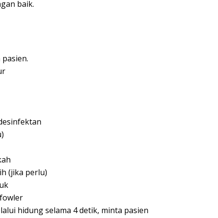
gan baik.
 pasien.
ur
desinfektan
u)
kah
 (jika perlu)
tuk
 fowler
alui hidung selama 4 detik, minta pasien