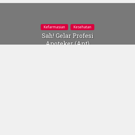
Kefarmasian
Kesehatan
Sah! Gelar Profesi
Apoteker (Apt)
Diletakan di Depan
Nama
27 Februari 2020
Gambar: Industrial
Relations Claims
Gustinerz.com
| Apoteker
(Pharmacist/farmasis)
merupakan salah satu tenaga kesehatan yang berperan