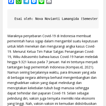
Facebook
WhatsApp
Telegram
Messenger
Line
Email
Esai oleh: Nova Novianti Lamangida (Semester 3/A
Maraknya penyebaran Covid-19 di Indonesia membuat
pemerintah harus sigap dalam mengambil suatu keputusan
untuk lebih menekan dan mengurangi angka kasus Covid-
19. Menurut Ketua Tim Pakar Satgas Penanganan Covid-
19, Wiku Adisasmito bahwa kasus Covid-19 harian meledak
hingga 9.321 kasus pada 7 Januari. Hal ini tentunya menjadi
tantangan bagi pemerintah Indonesia (Kompas.id, 2021).
Namun seiring berjalannya waktu, para ilmuwan yang ada
di berbagai negara akhirnya berhasil mengembangkan dan
menghadirkan vaksin yang dapat melindungi dan
menciptakan kekebalan tubuh bagi manusia sehingga
dapat terhindar dari paparan Covid-19. Selain sebagai
pelindung diri, vaksin juga ternyata memiliki nilai ekonomi
yang tinggi. Nah, vaksin-vaksin ini kemudian didistribusikan