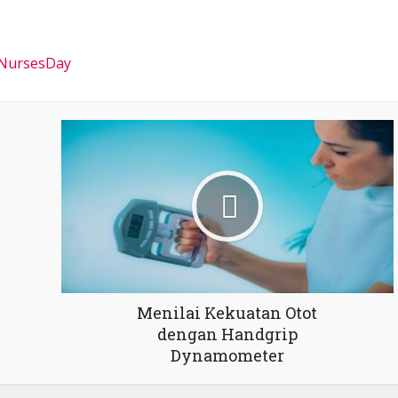
NursesDay
Menilai Kekuatan Otot
dengan Handgrip
Dynamometer