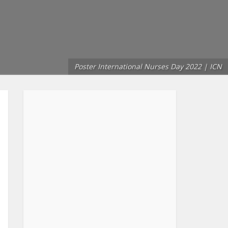
Poster International Nurses Day 2022 | ICN