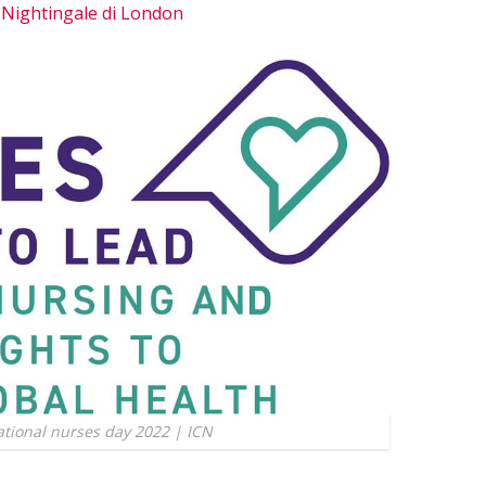
 Nightingale di London
ational nurses day 2022 | ICN