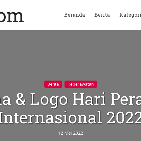
Beranda
Berita
Kategor
Berita
Keperawatan
a & Logo Hari Per
Internasional 202
12 Mei 2022