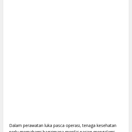
Dalam perawatan luka pasca operasi, tenaga kesehatan
perlu memahami bagaimana menilai pasien mengalami