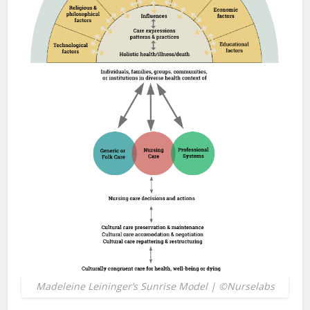
Madeleine Leininger’s Sunrise Model | ©Nurselabs