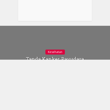
Kesehatan
Tanda Kanker Payudara
yang Dapat Dilihat
5 Juli 2019
Gambar dari The
Independent