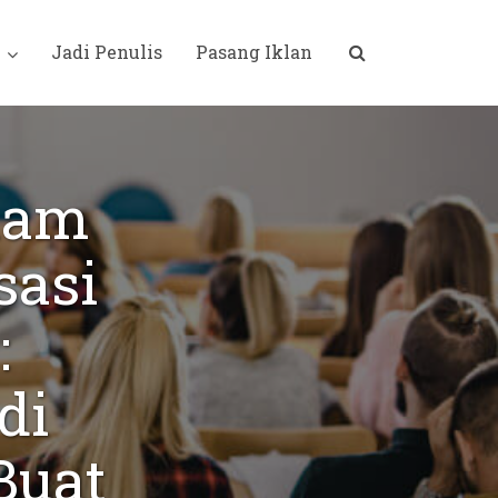
i
Jadi Penulis
Pasang Iklan
lam
sasi
:
di
Buat