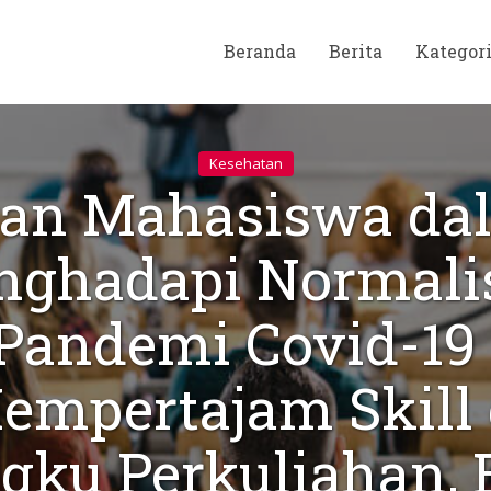
Beranda
Berita
Kategor
Kesehatan
ran Mahasiswa da
ghadapi Normali
Pandemi Covid-19 
empertajam Skill 
gku Perkuliahan, 