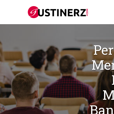
Pe
Men
M
Ban