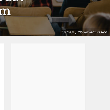
am
ilustrasi | ©SparkAdmission