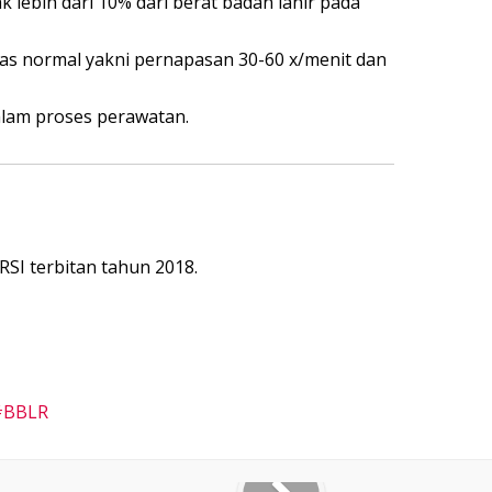
 lebih dari 10% dari berat badan lahir pada
tas normal yakni pernapasan 30-60 x/menit dan
alam proses perawatan.
RSI terbitan tahun 2018.
BBLR