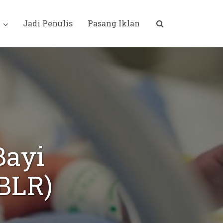
i
Jadi Penulis
Pasang Iklan
Bayi
BBLR)