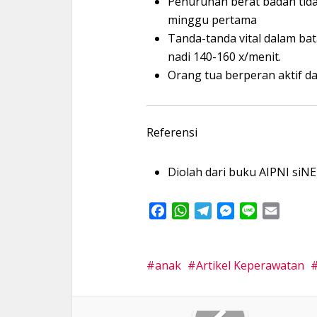
Penurunan berat badan tidak
minggu pertama
Tanda-tanda vital dalam ba
nadi 140-160 x/menit.
Orang tua berperan aktif d
Referensi
Diolah dari buku AIPNI siNE
Facebook
WhatsApp
Telegram
Messenger
Line
Email
anak
Artikel Keperawatan