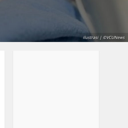
ilustrasi | ©VCUNews