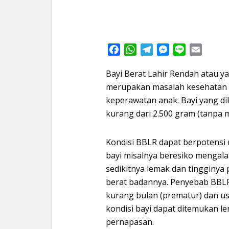
Facebook
WhatsApp
Telegram
Messenger
Line
Email
Bayi Berat Lahir Rendah atau y
merupakan masalah kesehatan 
keperawatan anak. Bayi yang di
kurang dari 2.500 gram (tanpa 
Kondisi BBLR dapat berpotensi
bayi misalnya beresiko mengala
sedikitnya lemak dan tingginy
berat badannya. Penyebab BBLR 
kurang bulan (prematur) dan us
kondisi bayi dapat ditemukan 
pernapasan.