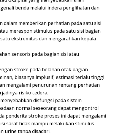
tau oksipital yang menyebabkan klien
nali benda melalui indera penglihatan dan
n dalam memberikan perhatian pada satu sisi
tau merespon stimulus pada satu sisi bagian
satu ekstremitas dan mengarahkan kepala
han sensoris pada bagian sisi atau
engan stroke pada belahan otak bagian
nan, biasanya implusif, estimasi terlalu tinggi
n mengalami penurunan rentang perhatian
adinya risiko cedera.
 menyebabkan disfungsi pada sistem
keadaan normal seseorang dapat mengontrol
 penderita stroke proses ini dapat mengalami
isi saraf tidak mampu melakukan stimulus
n urine tanpa disadari.