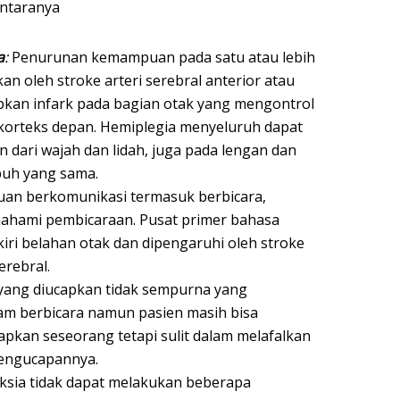
antaranya
a
:
Penurunan kemampuan pada satu atau lebih
n oleh stroke arteri serebral anterior atau
kan infark pada bagian otak yang mengontrol
 korteks depan. Hemiplegia menyeluruh dapat
n dari wajah dan lidah, juga pada lengan dan
ubuh yang sama.
n berkomunikasi termasuk berbicara,
ahami pembicaraan. Pusat primer bahasa
 kiri belahan otak dan dipengaruhi oleh stroke
erebral.
i yang diucapkan tidak sempurna yang
am berbicara namun pasien masih bisa
kan seseorang tetapi sulit dalam melafalkan
 pengucapannya.
ksia tidak dapat melakukan beberapa