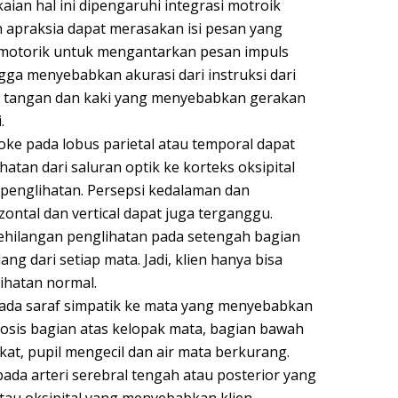
aian hal ini dipengaruhi integrasi motroik
 apraksia dapat merasakan isi pesan yang
a motorik untuk mengantarkan pesan impuls
ngga menyebabkan akurasi dari instruksi dari
an tangan dan kaki yang menyebabkan gerakan
.
oke pada lobus parietal atau temporal dapat
tan dari saluran optik ke korteks oksipital
englihatan. Persepsi kedalaman dan
zontal dan vertical dapat juga terganggu.
ehilangan penglihatan pada setengah bagian
ng dari setiap mata. Jadi, klien hanya bisa
ihatan normal.
ada saraf simpatik ke mata yang menyebabkan
osis bagian atas kelopak mata, bagian bawah
kat, pupil mengecil dan air mata berkurang.
ada arteri serebral tengah atau posterior yang