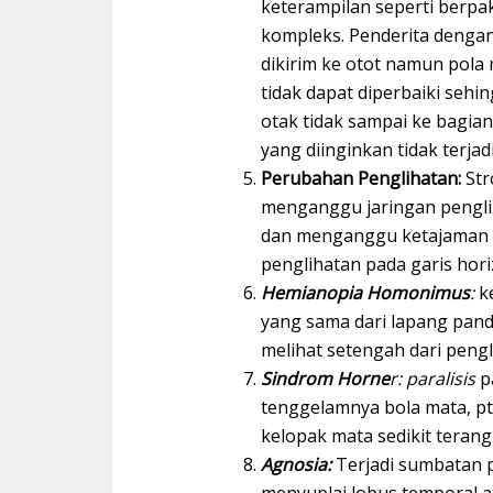
keterampilan seperti berpak
kompleks. Penderita dengan
dikirim ke otot namun pol
tidak dapat diperbaiki sehi
otak tidak sampai ke bagi
yang diinginkan tidak terjadi
Perubahan Penglihatan:
Str
menganggu jaringan pengliha
dan menganggu ketajaman p
penglihatan pada garis hori
Hemianopia Homonimus
:
k
yang sama dari lapang panda
melihat setengah dari pengl
Sindrom Horne
r:
paralisis
p
tenggelamnya bola mata, pt
kelopak mata sedikit terang
Agnosia:
Terjadi sumbatan p