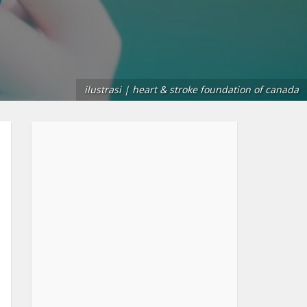
ilustrasi | heart & stroke foundation of canada