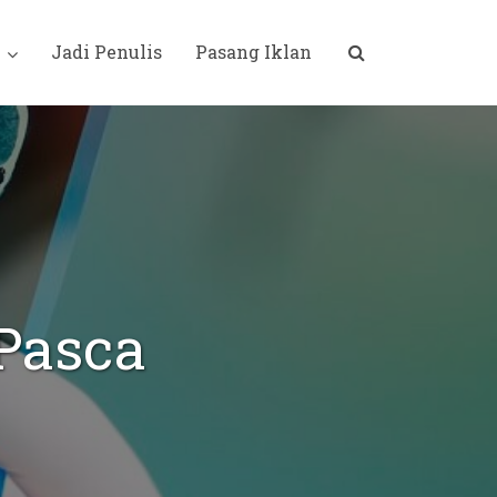
i
Jadi Penulis
Pasang Iklan
 Pasca