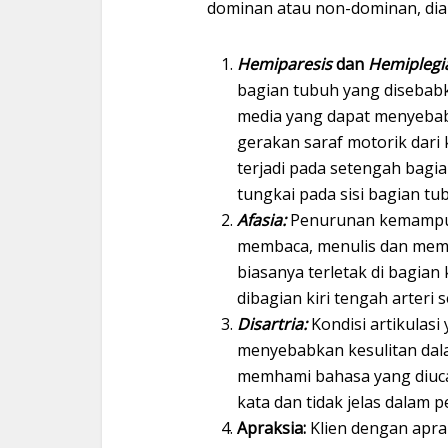
dominan atau non-dominan, di
Hemiparesis
dan
Hemiplegi
bagian tubuh yang disebabka
media yang dapat menyebab
gerakan saraf motorik dari
terjadi pada setengah bagia
tungkai pada sisi bagian t
Afasia:
Penurunan kemampua
membaca, menulis dan mem
biasanya terletak di bagian
dibagian kiri tengah arteri s
Disartria:
Kondisi artikulas
menyebabkan kesulitan dal
memhami bahasa yang diucap
kata dan tidak jelas dalam
Apraksia:
Klien dengan apra