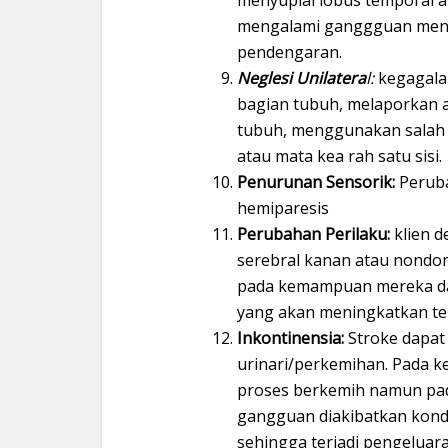
menyuplai lobus temporal a
mengalami ganggguan menge
pendengaran.
Neglesi Unilatera
l:
kegagala
bagian tubuh, melaporkan a
tubuh, menggunakan salah 
atau mata kea rah satu sisi.
Penurunan Sensorik:
Peruba
hemiparesis
Perubahan Perilaku:
klien d
serebral kanan atau nondomi
pada kemampuan mereka da
yang akan meningkatkan terj
Inkontinensia:
Stroke dapat
urinari/perkemihan. Pada 
proses berkemih namun pada
gangguan diakibatkan kond
sehingga terjadi pengeluara