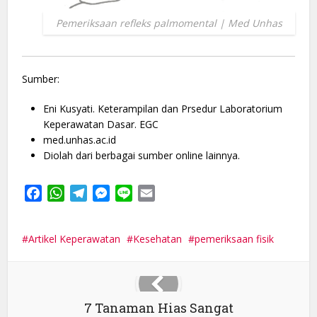
Pemeriksaan refleks palmomental | Med Unhas
Sumber:
Eni Kusyati. Keterampilan dan Prsedur Laboratorium
Keperawatan Dasar. EGC
med.unhas.ac.id
Diolah dari berbagai sumber online lainnya.
Facebook
WhatsApp
Telegram
Messenger
Line
Email
Artikel Keperawatan
Kesehatan
pemeriksaan fisik
7 Tanaman Hias Sangat