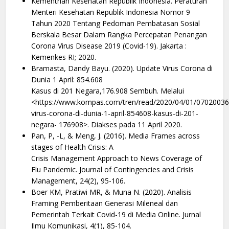
Kementrian Kesehatan Republik Indonesia. Peraturan
Menteri Kesehatan Republik Indonesia Nomor 9
Tahun 2020 Tentang Pedoman Pembatasan Sosial
Berskala Besar Dalam Rangka Percepatan Penangan
Corona Virus Disease 2019 (Covid-19). Jakarta :
Kemenkes RI; 2020.
Bramasta, Dandy Bayu. (2020). Update Virus Corona di
Dunia 1 April: 854.608
Kasus di 201 Negara,176.908 Sembuh. Melalui
<https://www.kompas.com/tren/read/2020/04/01/07020036
virus-corona-di-dunia-1-april-854608-kasus-di-201-
negara- 176908>. Diakses pada 11 April 2020.
Pan, P, -L, & Meng, J. (2016). Media Frames across
stages of Health Crisis: A
Crisis Management Approach to News Coverage of
Flu Pandemic. Journal of Contingencies and Crisis
Management, 24(2), 95-106.
Boer KM, Pratiwi MR, & Muna N. (2020). Analisis
Framing Pemberitaan Generasi Mileneal dan
Pemerintah Terkait Covid-19 di Media Online. Jurnal
Ilmu Komunikasi, 4(1), 85-104.