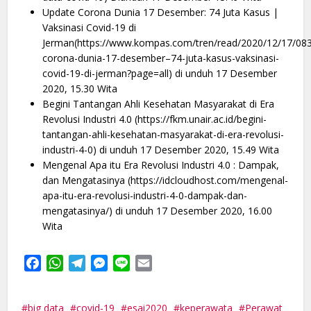
Update Corona Dunia 17 Desember: 74 Juta Kasus |
Vaksinasi Covid-19 di
Jerman(https://www.kompas.com/tren/read/2020/12/17/08
corona-dunia-17-desember–74-juta-kasus-vaksinasi-
covid-19-di-jerman?page=all) di unduh 17 Desember
2020, 15.30 Wita
Begini Tantangan Ahli Kesehatan Masyarakat di Era
Revolusi Industri 4.0 (https://fkm.unair.ac.id/begini-
tantangan-ahli-kesehatan-masyarakat-di-era-revolusi-
industri-4-0) di unduh 17 Desember 2020, 15.49 Wita
Mengenal Apa itu Era Revolusi Industri 4.0 : Dampak,
dan Mengatasinya (https://idcloudhost.com/mengenal-
apa-itu-era-revolusi-industri-4-0-dampak-dan-
mengatasinya/) di unduh 17 Desember 2020, 16.00
Wita
Facebook
WhatsApp
Telegram
Messenger
Line
Email
big data
covid-19
esai2020
keperawata
Perawat