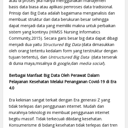
atau di proses jika hanya menggunakan manajemen
basis data
biasa atau aplikasi pemroses data tradisional.
Prinsip dari Big Data adalah bagaimana menganalisis dan
membuat struktur dari data berukuran besar sehingga
dapat menjadi data yang memiliki makna untuk perbaikan
sistem yang kontinyu (HIMSS Nursing Informatics
Community,2015). Secara garis besar big data dapat dibagi
menjadi dua yaitu
Structured Big Data
(data dimasukkan
oleh orang tertentu kedalam form yang terstruktur dengan
tujuan tertentu), dan
Untructured Big Data
(data terserak
di dunia maya,misalnya di
google
,dan
media social
).
Berbagai Manfaat Big Data Oleh Perawat Dalam
Pelayanan Kesehatan Melalui Penanganan Covid-19 di Era
4.0
Era kekinian sangat terkait dengan Era generasi Z yang
tidak terlepas dari penggunaan internet. Mudah dan
murahnya teknologi ini membuat penggunaan internet
begitu massif. Tidak terkecuali dibidang kesehatan.
Konsumerisme di bidang kesehatan tidak terlepas dari tren