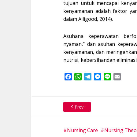
tujuan untuk mencapai kenya
kenyamanan adalah faktor yang
dalam Alligood, 2014).
Asuhana keperawatan berf
nyaman,” dan asuhan keperawa
kenyamanan, dan meringankan, fi
nutrisi, kebersihandan eliminasi
Facebook
WhatsApp
Telegram
Messenger
Line
Email
Prev
Nursing Care
Nursing Theor