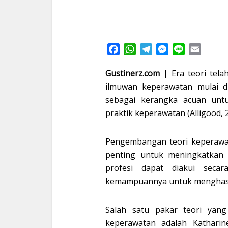
Facebook
WhatsApp
Telegram
Messenger
Line
Email
Gustinerz.com
| Era teori tela
ilmuwan keperawatan mulai di
sebagai kerangka acuan unt
praktik keperawatan (Alligood, 
Pengembangan teori keperaw
penting untuk meningkatkan
profesi dapat diakui seca
kemampuannya untuk menghasilk
Salah satu pakar teori yang 
keperawatan adalah Kathari