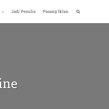
i
Jadi Penulis
Pasang Iklan
ine