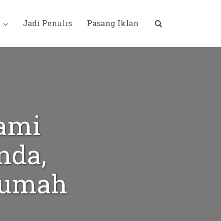
i
Jadi Penulis
Pasang Iklan
ami
nda,
Rumah