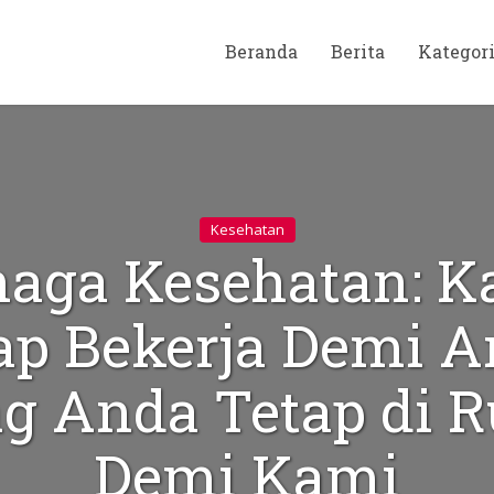
Beranda
Berita
Kategor
Kesehatan
naga Kesehatan: K
ap Bekerja Demi A
ng Anda Tetap di 
Demi Kami