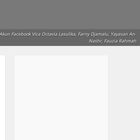
kun Facebook Vica Octavia Lasulika, Farny Djamalu, Yayasan An-
Nashr, Fauzia Rahmah