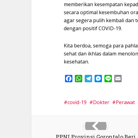
memberikan kesempatan kepad
secara optimal kesembuhan oran
agar segera pulih kembali dan
dengan positif COVID-19.
Kita berdoa, semoga para pahla
sehat dan ikhlas dalam menolong
kesehatan.
Facebook
WhatsApp
Telegram
Messenger
Line
Email
covid-19
Dokter
Perawat
PPNI Provinsi Gorontalo Beri