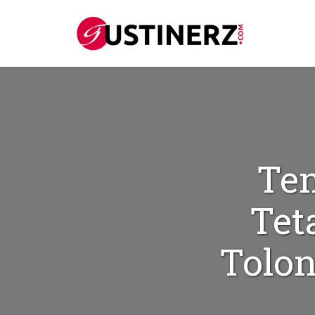
Te
Tet
Tolo