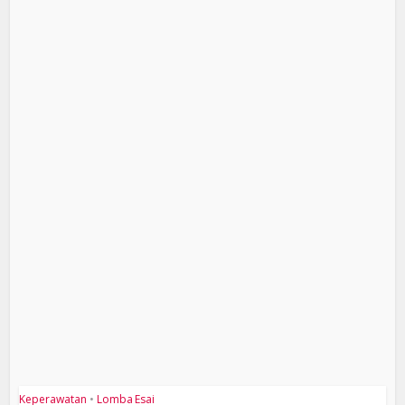
Keperawatan
•
Lomba Esai