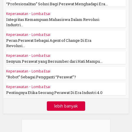
“Profesionalitas” Solusi Bagi Perawat Menghadapi Era...
Keperawatan
•
Lomba Esai
Integritas Kemampuan Mahasiswa Dalam Revolusi
Industri...
Keperawatan
•
Lomba Esai
Peran Perawat Sebagai Agent of Change Di Era
Revolusi...
Keperawatan
•
Lomba Esai
Senyum Perawat yang Bersumber dari Hati Mampu...
Keperawatan
•
Lomba Esai
“Robot” Sebagai Pengganti “Perawat”?
Keperawatan
•
Lomba Esai
Pentingnya Etika Seorang Perawat Di Era Industri 4.0
lebih banyak